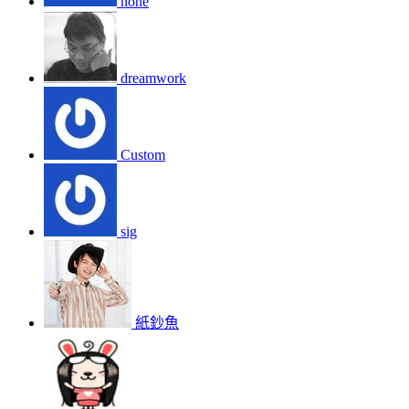
none
dreamwork
Custom
sig
紙鈔魚