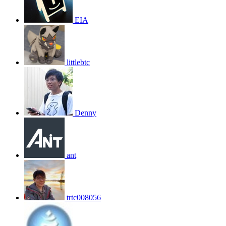
EIA
littlebtc
Denny
ant
trtc008056