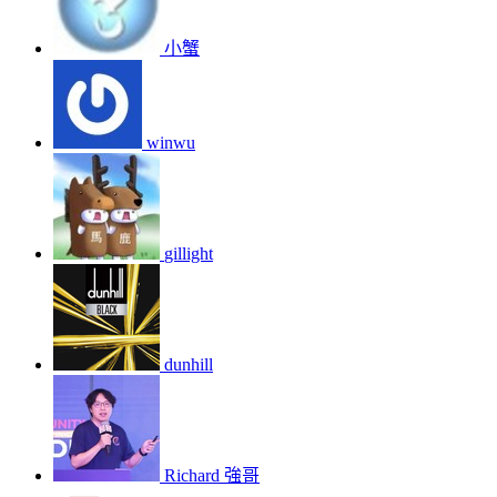
小蟹
winwu
gillight
dunhill
Richard 強哥