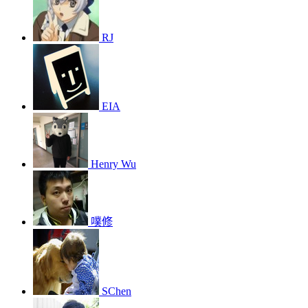
RJ
EIA
Henry Wu
噗修
SChen