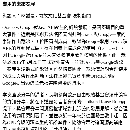
應用的未來發展
與談人：林誠夏 -
開放文化基金會 法制顧問
Oracle v. Google就Java API產生的訴訟發展，是國際矚目的重
大事件，近期美國聯邦法院陪審團針對Oracle與Google一案的
爭點作出裁決，10位陪審團成員一致認為Google取用Java 37項
APIs的互動程式碼，得在個案上構成合理使用（Fair Use），
因此Google對Oracle並未有侵權使用著作權利的關係。此一裁
決於2016年5月26日正式對外宣告，並對Oracle與Google訴訟
一案產生逆轉式的影響。雖然陪審團此一裁決僅針對合理使用
的成立與否作出判斷，法律上卻已實質阻斷Oracle之前向
Google提出93億美元損害陪償金的請求。
本次座談分享的講者，長期參與歐洲自由軟體基金會法律論壇
的資訊分享，將在不透露發言者身份的Chatham House Rule前
提下，與會眾分享開源授權領域對此訴訟的發展見解，從合理
使用的適用原則著手，並佐以近一年來於德國發生數十起，因
為GPL合規問題產生的訴訟案件，協助會眾討論開源商業應
用，未來可能導引出的「共識決」走向。