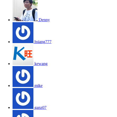
Denny
hsiang777
kewang
mike
ganz07