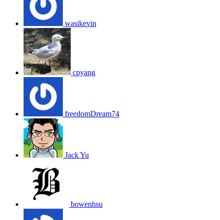
wasikevin
cpyang
freedomDream74
Jack Yu
bowenhsu