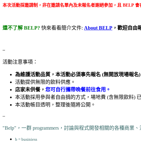
本次活動採邀請制，非在邀請名單內及未報名者謝絕參加，且 BELP 
還不了解 BELP?
快來看看簡介文件:
About BELP
，歡迎自由
--
活動注意事項：
為維護活動品質，本活動必須事先報名 (無開放現場報名)
活動提供無限的飲料供應。
店家未供餐，
您可自行攜帶晚餐前往食用。
本活動採用參與者自由捐的方式，場地費 (含無限飲料)
本活動帳目透明，整理後隨將公開。
--
"Belp"，一群 programmers，討論與程式開發相關的各種商
b = businiess