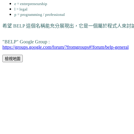
e = entrepreneurship
l = legal
p = programming / professional
希望 BELP 這個名稱能充分展現出，它是一個屬於程式人來討論 /
"BELP" Google Group :
https://groups.google.com/forum/?fromgroups#!forum/belp-general
檢視地圖