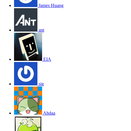
James Huang
ant
EIA
sig
Ahdaa