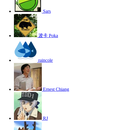
Sars
波卡 Poka
raincole
Ernest Chiang
RJ