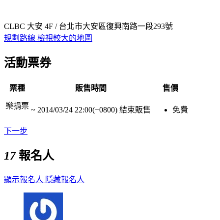
CLBC 大安 4F / 台北市大安區復興南路一段293號
規劃路線
檢視較大的地圖
活動票券
票種
販售時間
售價
樂捐票
~
2014/03/24 22:00(+0800)
結束販售
免費
下一步
17
報名人
顯示報名人
隱藏報名人