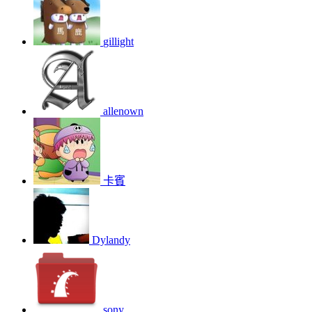
gillight
allenown
卡賓
Dylandy
sony