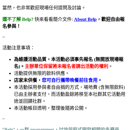
當然，也非常歡迎現場任何提問及討論。
還不了解 Belp?
快來看看簡介文件:
About Belp
，歡迎自由報
名參與！
--
活動注意事項：
為維護活動品質，本活動必須事先報名 (無開放現場報
名)。
主辦單位保留將未報名者請出活動的權利
。
活動提供無限的飲料供應。
店家未供餐，
您可自行攜帶晚餐前往食用。
本活動採用參與者自由捐的方式，場地費 (含無限飲料)
已由主辦者支付，而活動盈餘將移至本社群其它活動用
途並回饋社群。
本活動帳目透明，整理後隨將公開。
--
"Belp"，一群 programmers，討論與程式開發相關的各種商