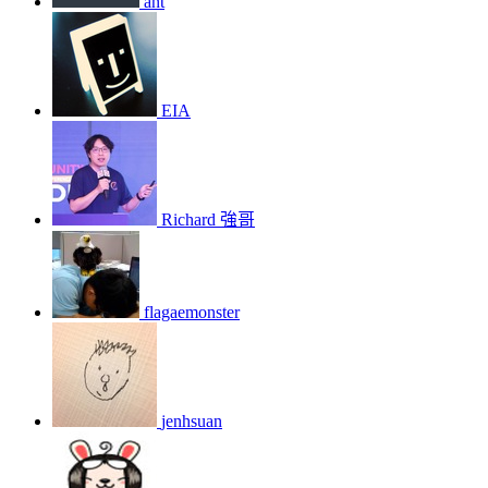
ant
EIA
Richard 強哥
flagaemonster
jenhsuan