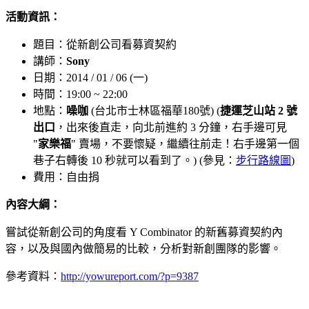
活動資訊：
題目：從新創公司看募資契約
講師：
Sony
日期：2014 / 01 / 06 (一)
時間：19:00 ~ 22:00
地點：
噪咖
(台北市士林區福華180號) (
捷運芝山站 2 號
出口
，出來後直走，向北前進約 3 分鐘，右手邊可見
"
家樂福
" 賣場，不要懷疑，繼續往前走！右手邊第一個
巷子右轉後 10 秒就可以看到了。) (參見：
步行路線圖
)
費用：自由捐
內容大綱：
嘗試從新創公司的角度看 Y Combinator 的新舊募資契約內
容，以及與國內做簡易的比較，分析對新創團隊的影響。
參考資料：
http://yowureport.com/?p=9387